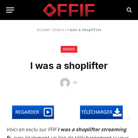
Accueil
»
Divers
»
I was a shoplifter
DIVERS
I was a shoplifter
BY
Voici en exclu sur FFIF
I was a shoplifter streaming
fr
, avec également un lien de téléchargement si vous