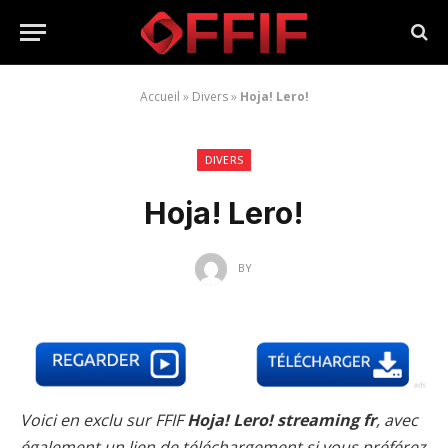
Accueil
»
Divers
»
Hoja! Lero!
DIVERS
Hoja! Lero!
BY
Voici en exclu sur FFIF
Hoja! Lero! streaming fr
, avec
également un lien de téléchargement si vous préférez