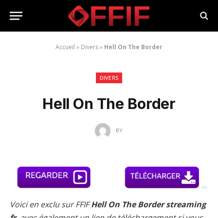
Accueil
»
Divers
»
Hell On The Border
DIVERS
Hell On The Border
BY
Voici en exclu sur FFIF
Hell On The Border streaming
fr
, avec également un lien de téléchargement si vous