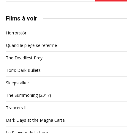
Films à voir
Horrorstör
Quand le piège se referme
The Deadliest Prey
Torn: Dark Bullets
Sleepstalker
The Summoning (2017)
Trancers II
Dark Days at the Magna Carta
Le Sauveur de la terre