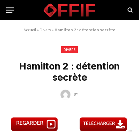
Accueil
»
Divers
»
Hamilton 2 : détention secrète
DIVERS
Hamilton 2 : détention
secrète
BY