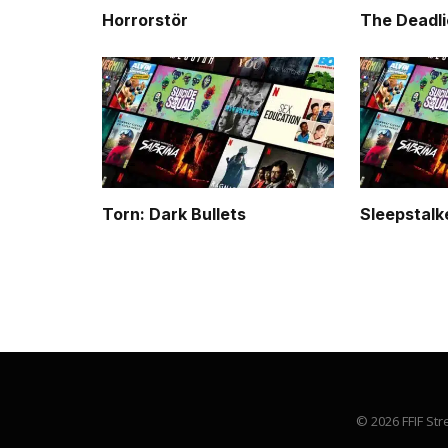
Horrorstör
The Deadli
Torn: Dark Bullets
Sleepstalk
© 2026 FFIF Str