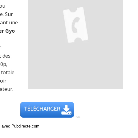
 ou
e. Sur
rant une
er Gyo
t
c des
20p,
totale
oir
ateur.
ci avec Pubdirecte.com