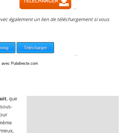
avec également un lien de téléchargement si vous
ci avec Pubdirecte.com
uit
, que
 sous-
pour
a même
smieux,