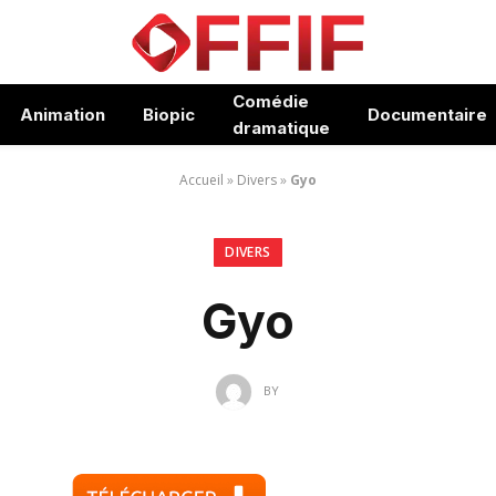
Comédie
Animation
Biopic
Documentaire
dramatique
Accueil
»
Divers
»
Gyo
DIVERS
Gyo
BY