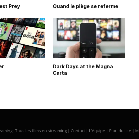
est Prey
Quand le piège se referme
er
Dark Days at the Magna
Carta
eaming : Tous les films en streaming |
Contact
|
L'équipe
|
Plan du site
|
M