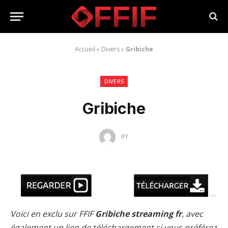
Accueil
»
Divers
»
Gribiche
DIVERS
Gribiche
BY
Voici en exclu sur FFIF
Gribiche streaming fr
, avec
également un lien de téléchargement si vous préférez