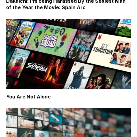
Dakaichi: I'm being Harassed By the Sexiest Man
of the Year the Movie: Spain Arc
You Are Not Alone