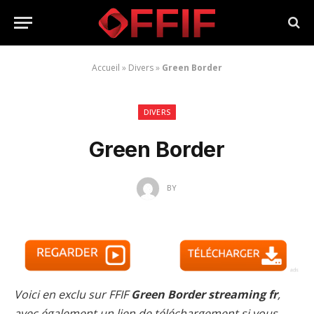
Accueil
»
Divers
»
Green Border
DIVERS
Green Border
BY
Voici en exclu sur FFIF
Green Border streaming fr
,
avec également un lien de téléchargement si vous