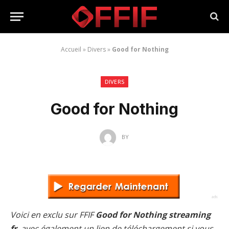
Accueil
»
Divers
»
Good for Nothing
DIVERS
Good for Nothing
BY
Voici en exclu sur FFIF
Good for Nothing streaming
fr
, avec également un lien de téléchargement si vous