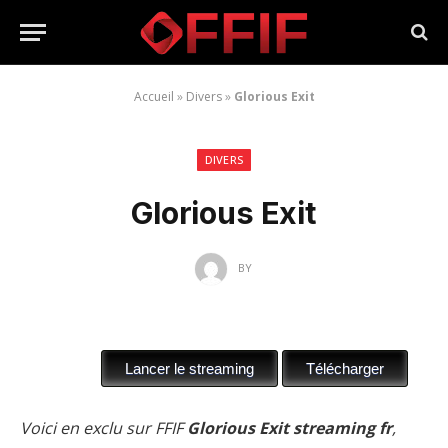
Accueil
»
Divers
»
Glorious Exit
DIVERS
Glorious Exit
BY
Voici en exclu sur FFIF
Glorious Exit streaming fr
,