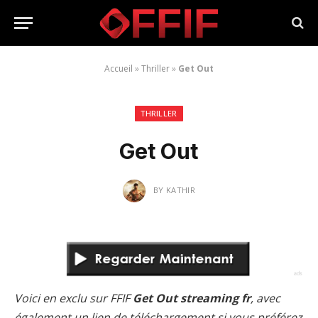
Accueil
»
Thriller
»
Get Out
THRILLER
Get Out
BY
KATHIR
Voici en exclu sur FFIF
Get Out streaming fr
, avec
également un lien de téléchargement si vous préférez