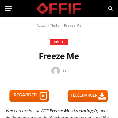
Accueil
»
Thriller
»
Freeze Me
THRILLER
Freeze Me
BY
Voici en exclu sur FFIF
Freeze Me streaming fr
, avec
également un lien de téléchargement si vous préférez