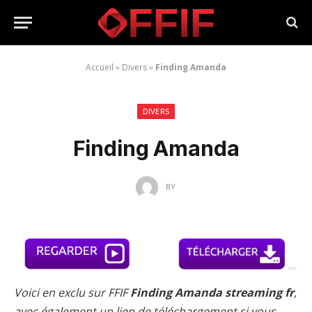
Accueil
»
Divers
»
Finding Amanda
DIVERS
Finding Amanda
BY
Voici en exclu sur FFIF
Finding Amanda streaming fr
,
avec également un lien de téléchargement si vous