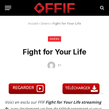
Accueil
»
Divers
»
Fight for Your Life
DIVERS
Fight for Your Life
BY
Voici en exclu sur FFIF
Fight for Your Life streaming
fr
, avec également un lien de téléchargement si vous