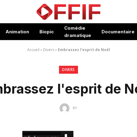
Comédie
Animation
Biopic
Documentaire
dramatique
Accueil
»
Divers
»
Embrassez l'esprit de Noël
DIVERS
brassez l'esprit de N
BY