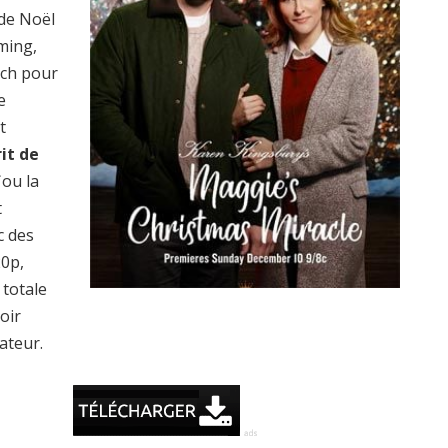
 de Noël
ming,
tch pour
e
t
it de
ou la
t
c des
20p,
totale
oir
ateur.