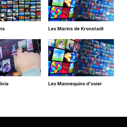
ns
Les Marins de Kronstadt
livia
Les Mannequins d'osier