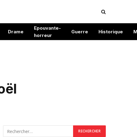
Epouvante-
Drame
Guerre
Historique
M
horreur
oël