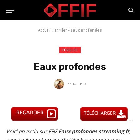
Accueil
»
Thriller
»
Eaux profondes
THRILLER
Eaux profondes
BY
KATHIR
Voici en exclu sur FFIF
Eaux profondes streaming fr
,
avec également un lien de téléchargement si vous