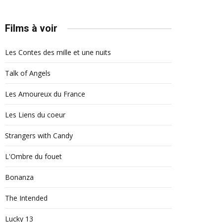
Films à voir
Les Contes des mille et une nuits
Talk of Angels
Les Amoureux du France
Les Liens du coeur
Strangers with Candy
L'Ombre du fouet
Bonanza
The Intended
Lucky 13