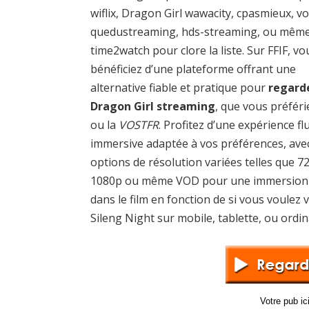
wiflix, Dragon Girl wawacity, cpasmieux, voi
quedustreaming, hds-streaming, ou mêm
time2watch pour clore la liste. Sur FFIF, vo
bénéficiez d’une plateforme offrant une
alternative fiable et pratique pour
regard
Dragon Girl streaming
, que vous préféri
ou la
VOSTFR
. Profitez d’une expérience fl
immersive adaptée à vos préférences, ave
options de résolution variées telles que 7
1080p ou même VOD pour une immersion 
dans le film en fonction de si vous voulez v
Sileng Night sur mobile, tablette, ou ordin
Votre pub i