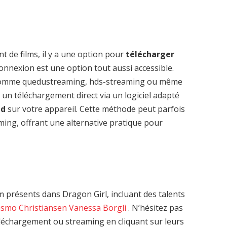
t de films, il y a une option pour
télécharger
onnexion est une option tout aussi accessible.
 comme quedustreaming, hds-streaming ou même
 un téléchargement direct via un logiciel adapté
ad
sur votre appareil. Cette méthode peut parfois
aming, offrant une alternative pratique pour
 présents dans Dragon Girl, incluant des talents
smo Christiansen
Vanessa Borgli
. N’hésitez pas
téléchargement ou streaming en cliquant sur leurs