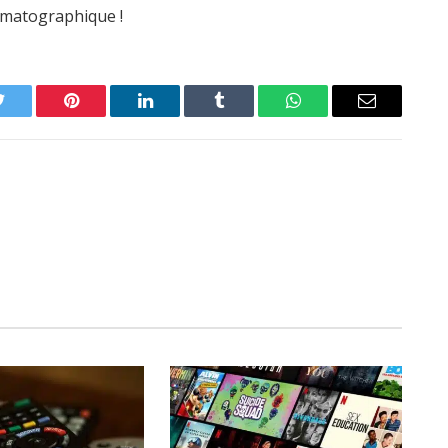
nématographique !
Twitter
Pinterest
LinkedIn
Tumblr
WhatsApp
Email