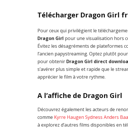
Télécharger Dragon Girl fr
Pour ceux qui privilégient le téléchargemen
Dragon Girl
pour une visualisation hors c
Évitez les désagréments de plateformes
l’ancien papystreaming. Optez plutôt pour
pour obtenir
Dragon Girl direct downlo
s’avérer plus simple et rapide que le stre
apprécier le film à votre rythme.
A l’affiche de Dragon Girl
Découvrez également les acteurs de renom
comme
Kyrre Haugen Sydness
Anders Baa
à explorez d’autres films disponibles en 