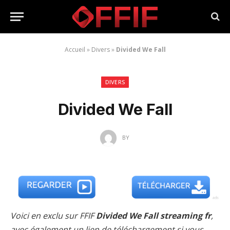
Accueil
»
Divers
»
Divided We Fall
DIVERS
Divided We Fall
BY
Voici en exclu sur FFIF
Divided We Fall streaming fr
,
avec également un lien de téléchargement si vous