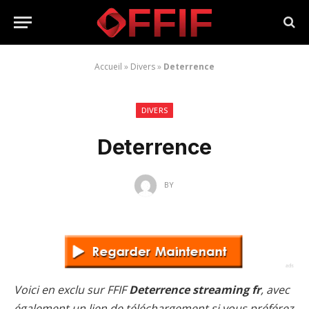
Accueil
»
Divers
»
Deterrence
DIVERS
Deterrence
BY
Voici en exclu sur FFIF
Deterrence streaming fr
, avec
également un lien de téléchargement si vous préférez