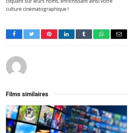
cliquant sur leurs noms, enrichissant ainsi votre
culture cinématographique !
Facebook
Twitter
Pinterest
LinkedIn
Tumblr
WhatsApp
Email
Films similaires