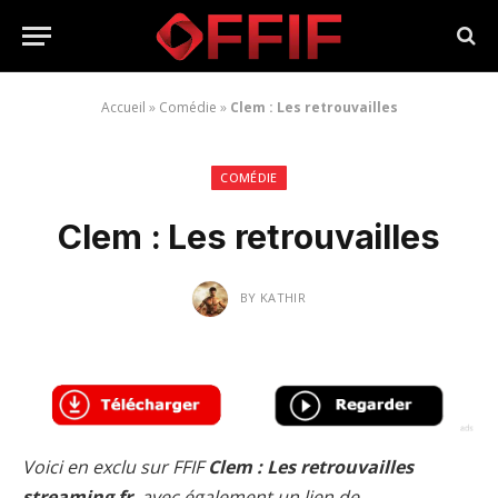
Accueil
»
Comédie
»
Clem : Les retrouvailles
COMÉDIE
Clem : Les retrouvailles
BY
KATHIR
Voici en exclu sur FFIF
Clem : Les retrouvailles
streaming fr
, avec également un lien de