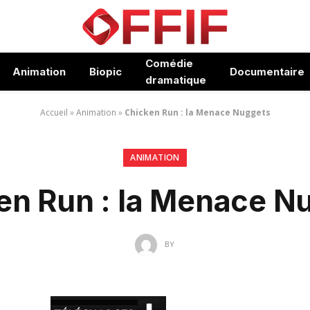
Comédie
Animation
Biopic
Documentaire
dramatique
Accueil
»
Animation
»
Chicken Run : la Menace Nuggets
ANIMATION
en Run : la Menace N
BY