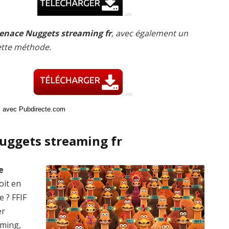
Menace Nuggets streaming fr
, avec également un
cette méthode.
ci avec Pubdirecte.com
uggets streaming fr
e
oit en
e ? FFIF
er
aming,