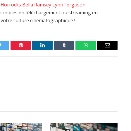
 Horrocks
Bella Ramsey
Lynn Ferguson
.
isponibles en téléchargement ou streaming en
i votre culture cinématographique !
Twitter
Pinterest
LinkedIn
Tumblr
WhatsApp
Email