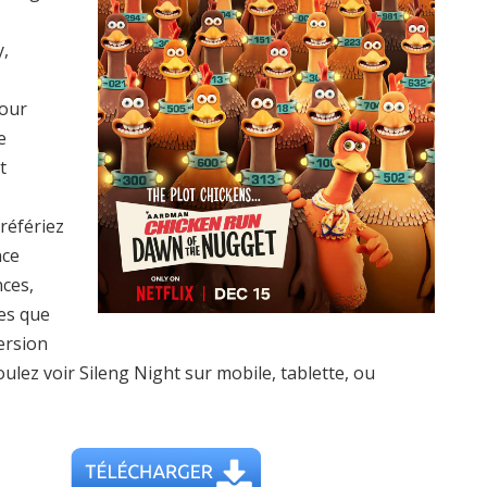
y,
pour
e
t
référiez
nce
nces,
les que
ersion
voulez voir Sileng Night sur mobile, tablette, ou