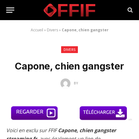
Accueil
»
Divers
»
Capone, chien gangster
DIVERS
Capone, chien gangster
BY
Voici en exclu sur FFIF
Capone, chien gangster
streaming fr
, avec également un lien de