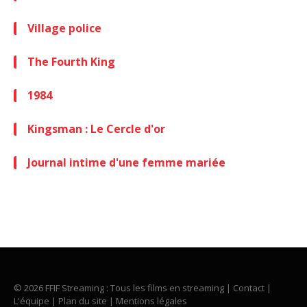
Village police
The Fourth King
1984
Kingsman : Le Cercle d'or
Journal intime d'une femme mariée
© 2026 FFIF Streaming : Tous les films en streaming |
Contact
|
L'équipe
|
Plan du site
|
Mentions légales