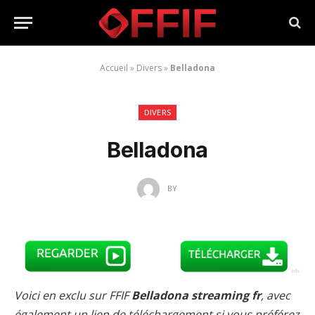
Accueil
»
Divers
»
Belladona
DIVERS
Belladona
BY
Voici en exclu sur FFIF
Belladona streaming fr
, avec
également un lien de téléchargement si vous préférez