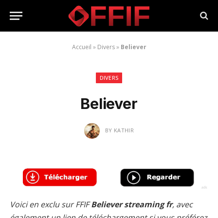
Accueil
»
Divers
»
Believer
DIVERS
Believer
BY
KATHIR
Voici en exclu sur FFIF
Believer streaming fr
, avec
également un lien de téléchargement si vous préférez