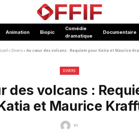
Comédie
Animation
Biopic
Documentaire
dramatique
cueil
»
Divers
»
Au cœur des volcans : Requiem pour Katia et Maurice Kra
DIVERS
 des volcans : Requ
Katia et Maurice Kraff
BY