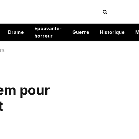
Epouvante-
Drame
Guerre
Historique
M
horreur
fft
iem pour
t