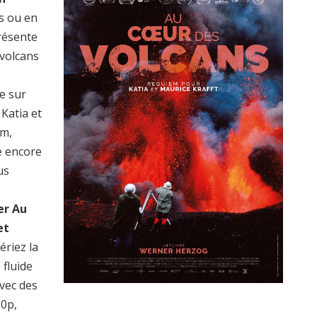
is ou en
présente
 volcans
e sur
 Katia et
lm,
e encore
us
er Au
et
ériez la
 fluide
vec des
20p,