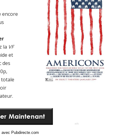
e encore
us
er
z la
VF
uide et
c des
20p,
totale
oir
ateur.
ci avec Pubdirecte.com