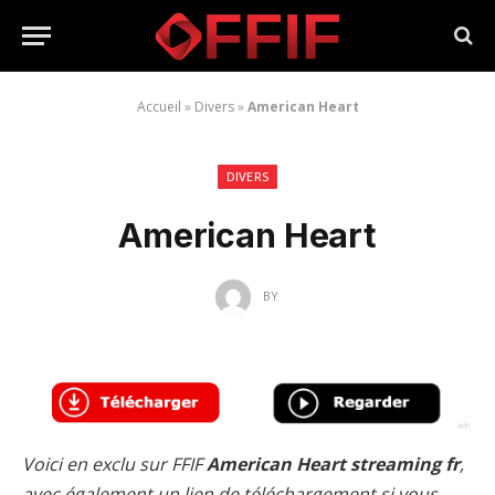
Accueil
»
Divers
»
American Heart
DIVERS
American Heart
BY
Voici en exclu sur FFIF
American Heart streaming fr
,
avec également un lien de téléchargement si vous