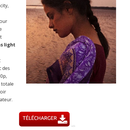
city,
pour
e
t
s light
t
c des
20p,
totale
oir
ateur.