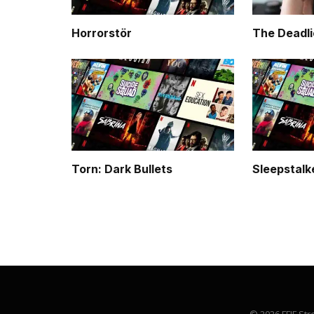
Horrorstör
The Deadli
Torn: Dark Bullets
Sleepstalk
© 2026 FFIF Str