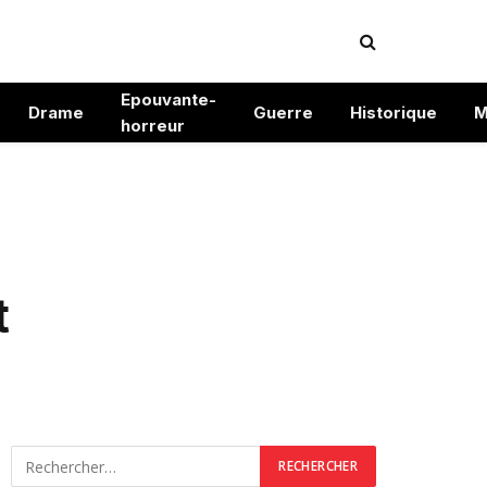
Epouvante-
Drame
Guerre
Historique
M
horreur
t