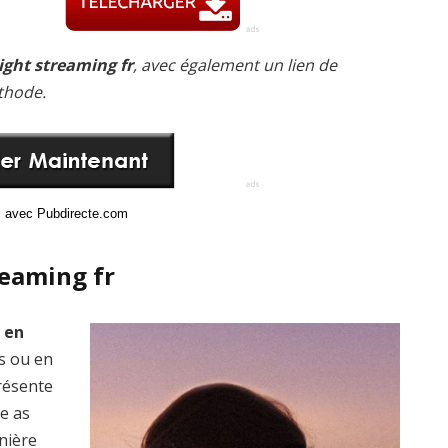
ight streaming fr
, avec également un lien de
thode.
ci avec Pubdirecte.com
reaming fr
t en
is ou en
présente
ne as
nière