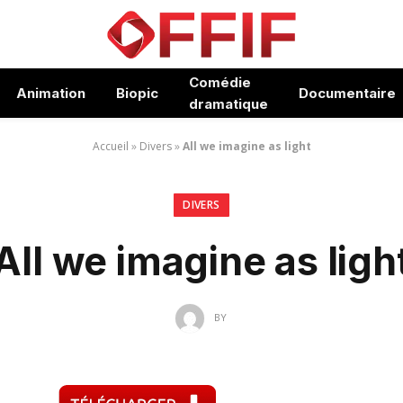
Comédie
Animation
Biopic
Documentaire
dramatique
Accueil
»
Divers
»
All we imagine as light
DIVERS
All we imagine as ligh
BY