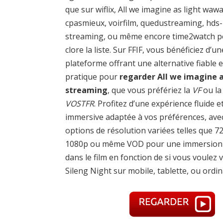
que sur wiflix, All we imagine as light wawa
cpasmieux, voirfilm, quedustreaming, hds-
streaming, ou même encore time2watch 
clore la liste. Sur FFIF, vous bénéficiez d’un
plateforme offrant une alternative fiable e
pratique pour
regarder All we imagine a
streaming
, que vous préfériez la
VF
ou la
VOSTFR
. Profitez d’une expérience fluide e
immersive adaptée à vos préférences, ave
options de résolution variées telles que 7
1080p ou même VOD pour une immersion 
dans le film en fonction de si vous voulez v
Sileng Night sur mobile, tablette, ou ordin