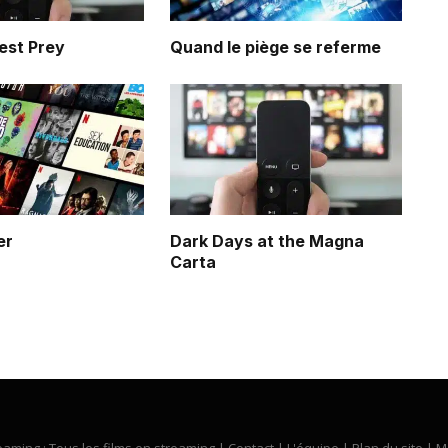
est Prey
Quand le piège se referme
er
Dark Days at the Magna
Carta
eaming : Tous les films en streaming |
Contact
|
L'équipe
|
Plan du site
|
M