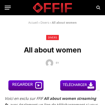
Accueil
»
Divers
»
All about women
DIVERS
All about women
BY
Voici en exclu sur FFIF
All about women streaming
fr
, avec également un lien de téléchargement si vous