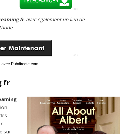
treaming fr
, avec également un lien de
thode.
ci avec Pubdirecte.com
 fr
reaming
sion
 des
en
e sur