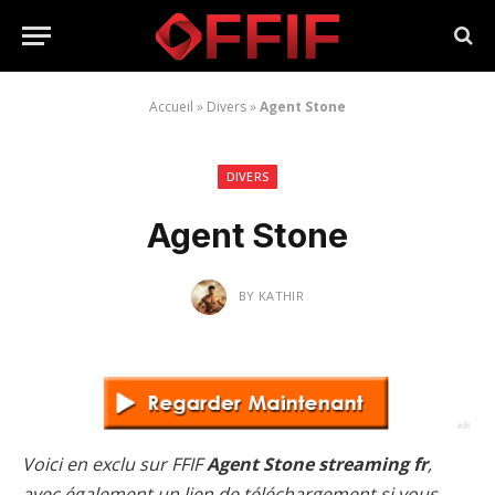
Accueil
»
Divers
»
Agent Stone
DIVERS
Agent Stone
BY
KATHIR
Voici en exclu sur FFIF
Agent Stone streaming fr
,
avec également un lien de téléchargement si vous