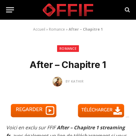
Accueil
»
Romance
»
After – Chapitre 1
ROMANCE
After – Chapitre 1
BY
KATHIR
Voici en exclu sur FFIF
After – Chapitre 1 streaming
fr
, avec également un lien de téléchargement si vous