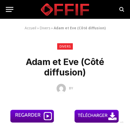
Accueil
»
Divers
»
Adam et Eve (Côté diffusion)
DIVERS
Adam et Eve (Côté
diffusion)
BY