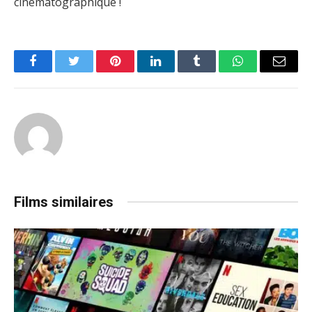
cinématographique !
Facebook
Twitter
Pinterest
LinkedIn
Tumblr
WhatsApp
Email
Films similaires