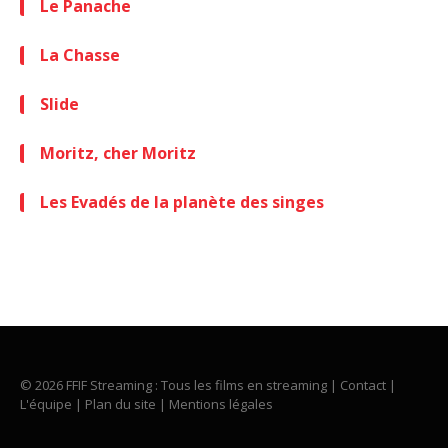
Le Panache
La Chasse
Slide
Moritz, cher Moritz
Les Evadés de la planète des singes
© 2026 FFIF Streaming : Tous les films en streaming |
Contact
|
L'équipe
|
Plan du site
|
Mentions légales