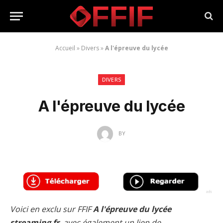
Accueil
»
Divers
»
A l'épreuve du lycée
DIVERS
A l'épreuve du lycée
BY
Voici en exclu sur FFIF
A l'épreuve du lycée
streaming fr
, avec également un lien de