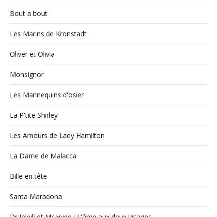
Bout a bout
Les Marins de Kronstadt
Oliver et Olivia
Monsignor
Les Mannequins d'osier
La P'tite Shirley
Les Amours de Lady Hamilton
La Dame de Malacca
Bille en tête
Santa Maradona
Dr Jekyll et Mr Hyde : L'âme aux deux visages