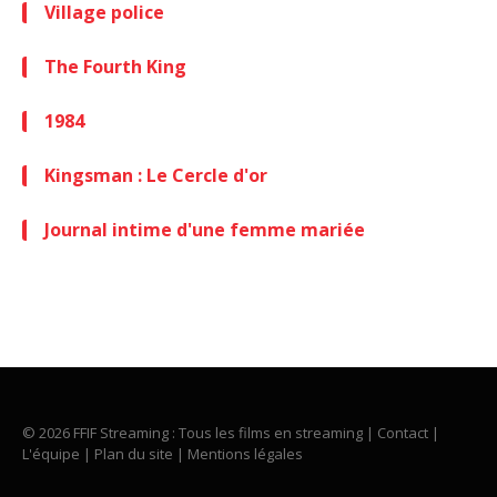
Village police
The Fourth King
1984
Kingsman : Le Cercle d'or
Journal intime d'une femme mariée
© 2026 FFIF Streaming : Tous les films en streaming |
Contact
|
L'équipe
|
Plan du site
|
Mentions légales