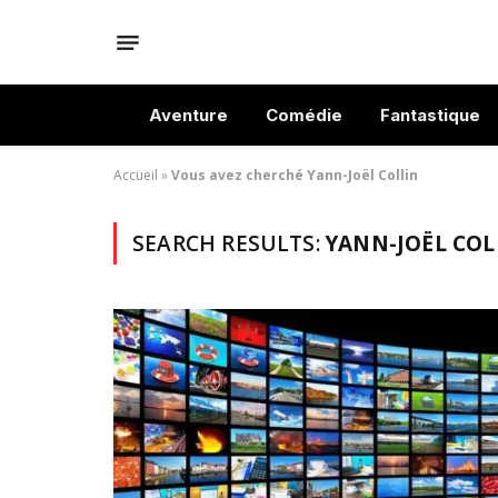
Aventure
Comédie
Fantastique
Accueil
»
Vous avez cherché Yann-Joël Collin
SEARCH RESULTS:
YANN-JOËL COLL