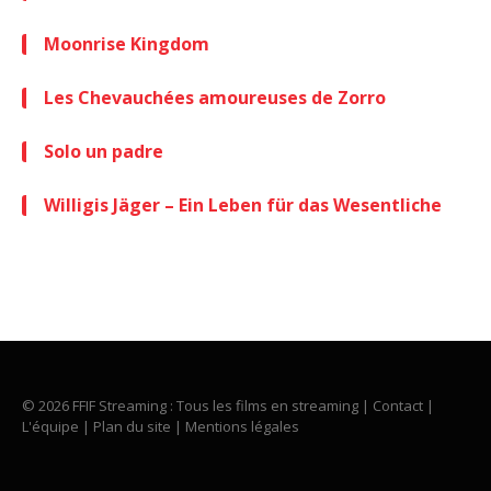
Moonrise Kingdom
Les Chevauchées amoureuses de Zorro
Solo un padre
Willigis Jäger – Ein Leben für das Wesentliche
© 2026 FFIF Streaming : Tous les films en streaming |
Contact
|
L'équipe
|
Plan du site
|
Mentions légales