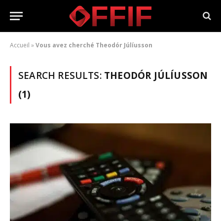
Accueil
»
Vous avez cherché Theodór Júlíusson
SEARCH RESULTS:
THEODÓR JÚLÍUSSON
(1)