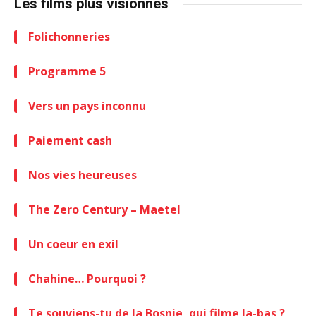
Les films plus visionnés
Folichonneries
Programme 5
Vers un pays inconnu
Paiement cash
Nos vies heureuses
The Zero Century – Maetel
Un coeur en exil
Chahine… Pourquoi ?
Te souviens-tu de la Bosnie, qui filme la-bas ?