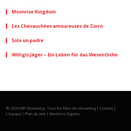
Moonrise Kingdom
Les Chevauchées amoureuses de Zorro
Solo un padre
Willigis Jäger – Ein Leben für das Wesentliche
© 2026 FFIF Streaming : Tous les films en streaming |
Contact
|
L'équipe
|
Plan du site
|
Mentions légales