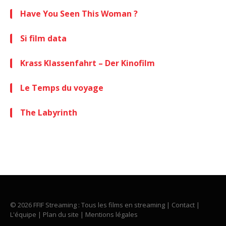
Have You Seen This Woman ?
Si film data
Krass Klassenfahrt – Der Kinofilm
Le Temps du voyage
The Labyrinth
© 2026 FFIF Streaming : Tous les films en streaming |
Contact
|
L'équipe
|
Plan du site
|
Mentions légales